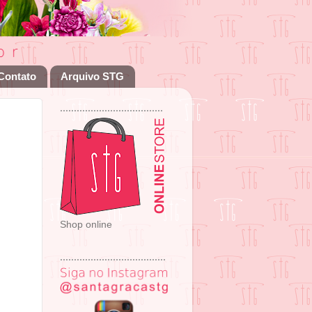
Contato
Arquivo STG
.....................................
Shop online
......................................